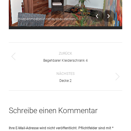
schwabenmoebel-innenausbau-decken-1-1
s
Album-
ZURÜCK
Navigation
Vorheriges
Begehbarer Kleiderschrank 4
Album:
NÄCHSTES
Nächstes
Decke 2
Album:
Schreibe einen Kommentar
Ihre E-Mail-Adresse wird nicht veröffentlicht. Pflichtfelder sind mit
*