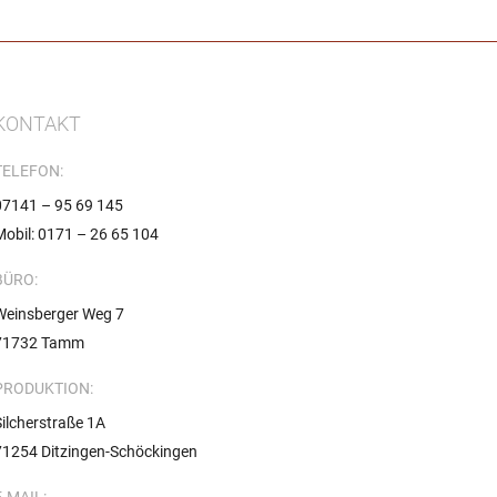
KONTAKT
TELEFON:
07141 – 95 69 145
Mobil: 0171 – 26 65 104
BÜRO:
Weinsberger Weg 7
71732 Tamm
PRODUKTION:
Silcherstraße 1A
71254 Ditzingen-Schöckingen